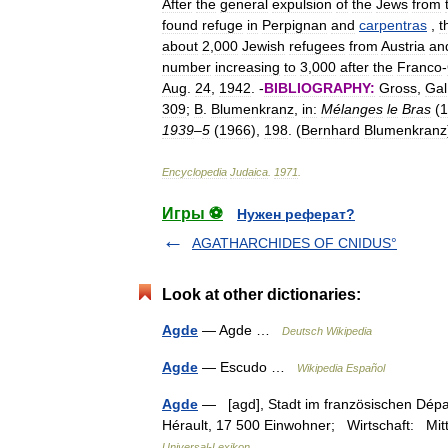
After
the
general
expulsion
of
the
Jews
from
found
refuge
in
Perpignan
and
carpentras
,
t
about
2
,
000
Jewish
refugees
from
Austria
an
number
increasing
to
3
,
000
after
the
Franco
-
Aug
.
24
,
1942
. -
BIBLIOGRAPHY:
Gross
,
Gal
309
;
B
.
Blumenkranz
,
in:
Mélanges
le
Bras
(
1
1939
–
5
(
1966
),
198
. (
Bernhard
Blumenkranz
Encyclopedia
Judaica
.
1971
.
Игры ⚽
Нужен реферат?
AGATHARCHIDES OF CNIDUS°
Look at other dictionaries:
Agde
— Agde …
Deutsch Wikipedia
Agde
— Escudo …
Wikipedia Español
Agde
— [agd], Stadt im französischen Dépa
Hérault, 17 500 Einwohner; Wirtschaft: Mi
Universal-Lexikon