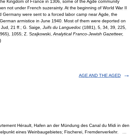
the
Kingdom
of
France
in
1306
,
some
of
the
Agde
community
hen
not
under
French
suzerainty
.
At
the
beginning
of
World
War
II
d
Germany
were
sent
to
a
forced
labor
camp
near
Agde
,
the
German
armistice
in
June
1940
.
Most
of
them
were
deported
on
Jud
,
21
ff
.;
G
.
Saige
,
Juifs
du
Languedoc
(
1881
),
5
,
34
,
39
,
225
,
965
),
1055
;
Z
.
Szajkowski
,
Analytical
Franco
-
Jewish
Gazetteer
,
)
AGE AND THE AGED
rtement Hérault, Hafen an der Mündung des Canal du Midi in den
ttelpunkt eines Weinbaugebietes; Fischerei, Fremdenverkehr. …