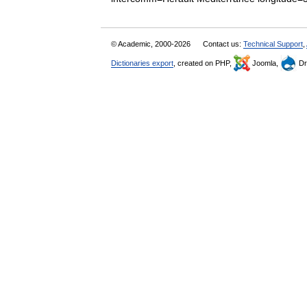
© Academic, 2000-2026
Contact us:
Technical Support
,
Dictionaries export
, created on PHP,
Joomla,
Dr