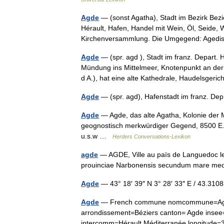
Agde
— (sonst Agatha), Stadt im Bezirk Bez
Hérault, Hafen, Handel mit Wein, Öl, Seide, 
Kirchenversammlung. Die Umgegend: Age
Agde
— (spr. agd ), Stadt im franz. Depart. 
Mündung ins Mittelmeer, Knotenpunkt an de
d A.), hat eine alte Kathedrale, Haudelsger
Agde
— (spr. agd), Hafenstadt im franz. De
Agde
— Agde, das alte Agatha, Kolonie der 
geognostisch merkwürdiger Gegend, 8500 E.,
u.s.w …
Herders Conversations-Lexikon
agde
— AGDE, Ville au païs de Languedoc lez 
prouinciae Narbonensis secundum mare m
Agde
— 43° 18′ 39″ N 3° 28′ 33″ E / 43.3
Agde
— French commune nomcommune=Agde 
arrondissement=Béziers canton= Agde inse
intercomm=Hérault Méditerranée longitu