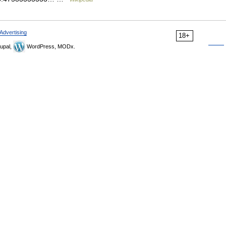
Advertising
18+
upal,
WordPress, MODx.