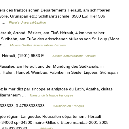
iers des französischen Departements Hérault, am schiffbaren
Wolle, Grünspan etc.; Schiffahrtsschule, 8500 Ew. Hier 506
dis …
Pierer's Universal-Lexikon
Hérault, Arrond. Béziers, am Fluß Hérault, 4 km von seiner
r Südbahn, am Fuße des erloschenen Vulkans von St. Loup (Mont
icht …
Meyers Großes Konversations-Lexikon
p. Hérault, (1901) 9533 E …
Kleines Konversations-Lexikon
Massilier, am Herault und der Mündung des Südkanals, in
 Hafen, Handel, Weinbau, Fabriken in Seide, Liqueur, Grünspan
la mer dict par sincope et antiptose du Latin, Agatha, ciuitas
editerraneum …
Thresor de la langue françoyse
108333333, 3.47583333333 …
Wikipédia en Français
région=Languedoc Roussillon département=Hérault
e=34003 cp=34300 maire=Gilles d Ettore mandat=2001 2008
de=3.47583333333… …
Wikipedia