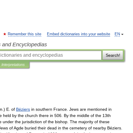
Remember this site
Embed dictionaries into your website
EN
s and Encyclopedias
Search!
Interpretations
m
.)
E
.
of
Béziers
in
southern
France
.
Jews
are
mentioned
in
e
held
by
the
church
there
in
506
.
By
the
middle
of
the
13th
e
under
the
jurisdiction
of
the
bishop
.
The
majority
of
these
Jews
of
Agde
buried
their
dead
in
the
cemetery
of
nearby
Béziers
.