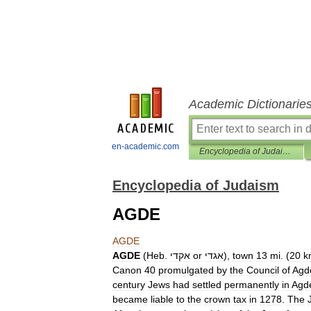
Academic Dictionarie
en-academic.com
Encyclopedia of Judaism
Encyclopedia of Judaism
AGDE
AGDE
AGDE
(
Heb
.
אקדי
or
אגדי
),
town
13
mi
. (
20
k
Canon
40
promulgated
by
the
Council
of
Agd
century
Jews
had
settled
permanently
in
Agd
became
liable
to
the
crown
tax
in
1278
.
The